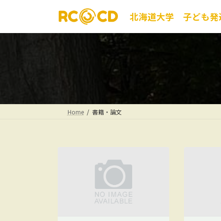
コ
ナ
グ
北海道大学 子ども発
ン
ビ
ル
テ
ゲ
ー
ン
ー
プ
ツ
シ
リ
へ
ョ
ン
ス
ン
ク
キ
に
ッ
移
プ
動
Home
書籍・論文