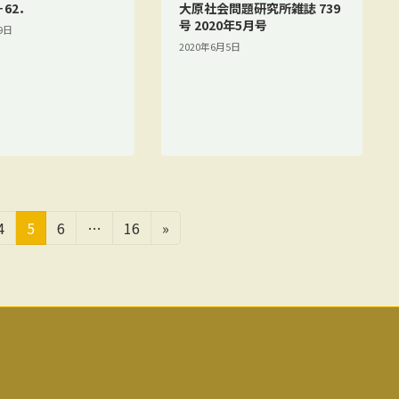
－62．
大原社会問題研究所雑誌 739
号 2020年5月号
9日
2020年6月5日
固
固
固
固
4
5
6
…
16
»
定
定
定
定
ペ
ペ
ペ
ペ
ー
ー
ー
ー
ジ
ジ
ジ
ジ