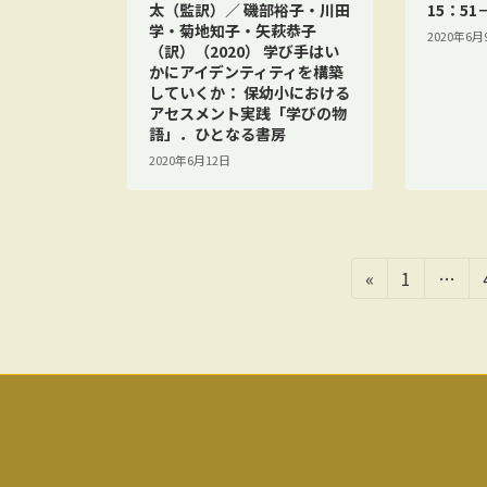
太（監訳）／ 磯部裕子・川田
15：51
学・菊地知子・矢萩恭子
2020年6月
（訳）（2020） 学び手はい
かにアイデンティティを構築
していくか： 保幼小における
アセスメント実践「学びの物
語」．ひとなる書房
2020年6月12日
投
固
«
1
…
定
稿
ペ
の
ー
ジ
ペ
ー