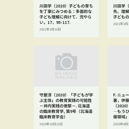
川田学（2020）子どもの育ち
川田学（
を丁寧にみつめる：多面的な
先、理
子ども理解に向けて．児やら
子どもの文
い，17，95-117.
2021年3月
2021年3月16日
守屋淳（2020）「子どもが学
F. ニュ
ぶ主体」の教育実践の可能性
著，伊藤
－井内実践の衝撃－. 北海道
（202
の臨床教育学, 第9号（北海道
―もう
臨床教育学会）
接領域
2020年10月13日
2020年8月