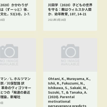
2020）かかわりが
川田学（2020）子どもの世界
解は（ずーっと）後．
を守る：敵はウィルスか人間
化，52(10)，2-7.
か．幼年教育, 187, 14-21
16日
2021年3月16日
ーマン／L. ホルツマン
Ohtani, K., Murayama, K.,
崇／川俣智路 訳
Ishii, R., Fukuzumi, N.,
0）革命のヴィゴツキー
Ishikawa, S., Sakaki, M.,
ひとつの「発達の最近
Suzuki, T., & Tanaka, A.
」理論，新曜社
(2020). Parental
motivational
3日
perseverance predicts