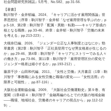
社会問題研究所雑誌』5月号、No.582、pp.31-56.
【著書】
駒川智子・金井郁編、2024、『キャリアに活かす雇用関係論』世
界思想社（序章：駒川智子・金井郁「なぜ雇用管理を学ぶのか」p
p.5-18、第2章：駒川智子「配属・異動・転勤――キャリア形成の
核となる職務」pp.33-46、終章：金井郁・駒川智子「労働の未来
を考える」pp.213-223）。
大槻奈巳編、2026、『ジェンダー公正な人事制度とはなにか』勁
草書房（第2章：駒川智子「正社員登用でなぜ男女格差が生じるの
か」pp.29-46、第4章：駒川智子「キャリアヒストリーでみる人々
の働き方」pp.73-86、第11章：駒川智子「雇用管理区分の変化で
ジェンダー格差は縮小するか」pp.193-212）。
藤原千沙・山田和代編、2011、『女性と労働』大月書店（1章：駒
川智子「事務職にみる女性労働と職場の変化――『女性活用』の
限界と可能性」、pp.87-116）。
大阪社会運動協会編、2009、『大阪社会労働運動史』第９巻、有
斐閣（1章4節４：駒川智子「金融再編のもとでの大阪の地域金融
――職場、地域社会、労働者のキャリアの視点から」pp.112-12
9）。