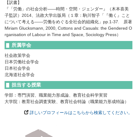
【訳書】
『「労働」の社会分析――時間・空間・ジェンダー』（木本喜美
子監訳）2014、法政大学出版局（１章：駒川智子「『働く』こと
について考える――労働をめぐる全社会的組織化」pp.1-37. 原著
Miriam Glucksmann, 2000, Cottons and Casuals: the Gendered O
rganisation of Labour in Time and Space, Sociology Press）
所属学会
社会政策学会
日本労働社会学会
日本社会学会
北海道社会学会
担当する授業
学部：専門演習、職業能力形成論、教育社会科学実習
大学院：教育社会調査実験、教育社会特論（職業能力形成特論）
詳しいプロフィールはこちらから検索してください。