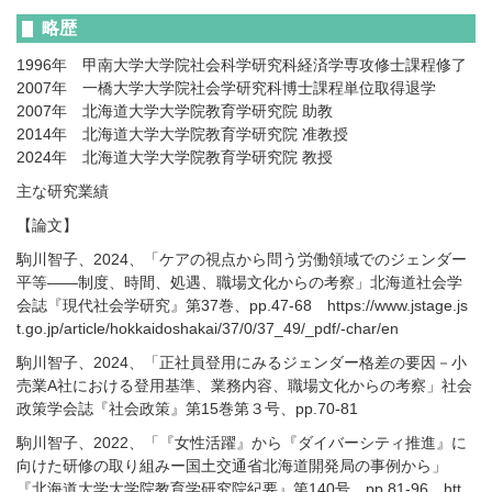
略歴
1996年 甲南大学大学院社会科学研究科経済学専攻修士課程修了
2007年 一橋大学大学院社会学研究科博士課程単位取得退学
2007年 北海道大学大学院教育学研究院 助教
2014年 北海道大学大学院教育学研究院 准教授
2024年 北海道大学大学院教育学研究院 教授
主な研究業績
【論文】
駒川智子、2024、「ケアの視点から問う労働領域でのジェンダー
平等――制度、時間、処遇、職場文化からの考察」北海道社会学
会誌『現代社会学研究』第37巻、pp.47-68 https://www.jstage.js
t.go.jp/article/hokkaidoshakai/37/0/37_49/_pdf/-char/en
駒川智子、2024、「正社員登用にみるジェンダー格差の要因－小
売業A社における登用基準、業務内容、職場文化からの考察」社会
政策学会誌『社会政策』第15巻第３号、pp.70-81
駒川智子、2022、「『女性活躍』から『ダイバーシティ推進』に
向けた研修の取り組みー国土交通省北海道開発局の事例から」
『北海道大学大学院教育学研究院紀要』第140号、pp.81-96、htt