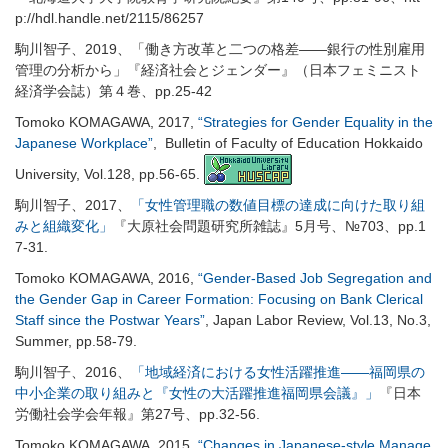
p://hdl.handle.net/2115/86257
駒川智子、2019、「働き方改革と二つの格差――銀行の性別雇用
管理の分析から」『経済社会とジェンダー』（日本フェミニスト
経済学会誌）第４巻、pp.25-42
Tomoko KOMAGAWA, 2017,
“Strategies for Gender Equality in the
Japanese Workplace”
, Bulletin of Faculty of Education Hokkaido
University, Vol.128, pp.56-65.
駒川智子、2017、
「女性管理職の数値目標の達成に向けた取り組
みと組織変化」
『大原社会問題研究所雑誌』5月号、№703、pp.1
7-31.
Tomoko KOMAGAWA, 2016,
“Gender-Based Job Segregation and
the Gender Gap in Career Formation: Focusing on Bank Clerical
Staff since the Postwar Years”
, Japan Labor Review, Vol.13, No.3,
Summer, pp.58-79.
駒川智子、2016、
「地域経済における女性活躍推進――福岡県の
中小企業の取り組みと『女性の大活躍推進福岡県会議』」
『日本
労働社会学会年報』第27号、pp.32-56.
Tomoko KOMAGAWA, 2015,
“Changes in Japanese-style Manage