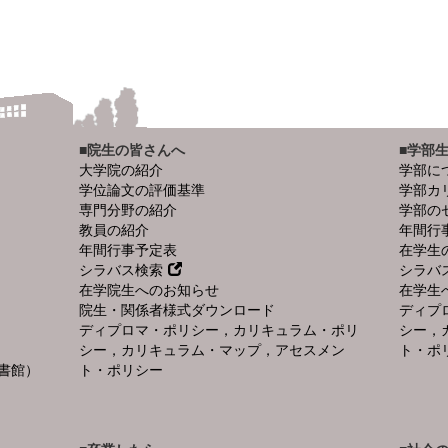
■院生の皆さんへ
■学部
大学院の紹介
学部に
学位論文の評価基準
学部カ
専門分野の紹介
学部の
教員の紹介
年間行
年間行事予定表
在学生
シラバス検索
シラバ
在学院生へのお知らせ
在学生
院生・関係者様式ダウンロード
ディプ
ディプロマ・ポリシー，カリキュラム・ポリ
シー，
シー，カリキュラム・マップ，アセスメン
ト・ポ
書館）
ト・ポリシー