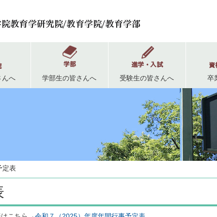
さんへ
学部生の皆さんへ
受験生の皆さんへ
卒
予定表
表
表はこちら→
令和７（2025）年度年間行事予定表