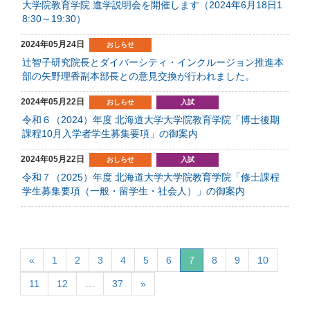
大学院教育学院 進学説明会を開催します（2024年6月18日1
8:30～19:30）
2024年05月24日
おしらせ
辻智子研究院長とダイバーシティ・インクルージョン推進本
部の矢野理香副本部長との意見交換が行われました。
2024年05月22日
おしらせ
入試
令和６（2024）年度 北海道大学大学院教育学院「博士後期
課程10月入学者学生募集要項」の御案内
2024年05月22日
おしらせ
入試
令和７（2025）年度 北海道大学大学院教育学院「修士課程
学生募集要項（一般・留学生・社会人）」の御案内
«
1
2
3
4
5
6
7
8
9
10
11
12
…
37
»