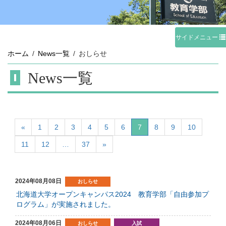
サイドメニュー
ホーム
News一覧
おしらせ
News一覧
«
1
2
3
4
5
6
7
8
9
10
11
12
…
37
»
2024年08月08日
おしらせ
北海道大学オープンキャンパス2024 教育学部「自由参加プ
ログラム」が実施されました。
2024年08月06日
おしらせ
入試