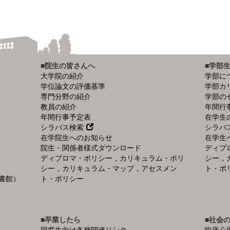
■院生の皆さんへ
■学部
大学院の紹介
学部に
学位論文の評価基準
学部カ
専門分野の紹介
学部の
教員の紹介
年間行
年間行事予定表
在学生
シラバス検索
シラバ
在学院生へのお知らせ
在学生
院生・関係者様式ダウンロード
ディプ
ディプロマ・ポリシー，カリキュラム・ポリ
シー，
シー，カリキュラム・マップ，アセスメン
ト・ポ
書館）
ト・ポリシー
■卒業したら
■社会