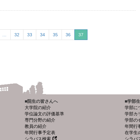
…
32
33
34
35
36
37
■院生の皆さんへ
■学部
大学院の紹介
学部に
学位論文の評価基準
学部カ
専門分野の紹介
学部の
教員の紹介
年間行
年間行事予定表
在学生
シラバス検索
シラバ