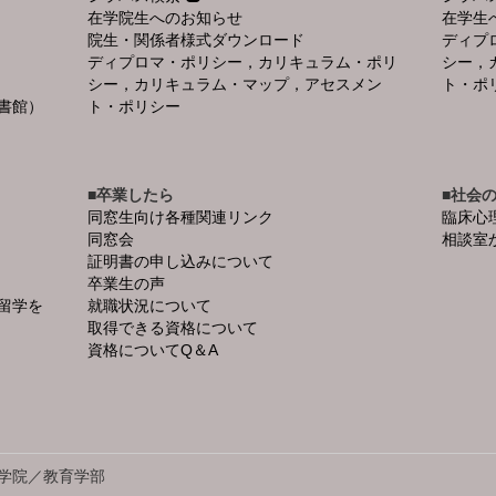
在学院生へのお知らせ
在学生
院生・関係者様式ダウンロード
ディプ
ディプロマ・ポリシー，カリキュラム・ポリ
シー，
シー，カリキュラム・マップ，アセスメン
ト・ポ
書館）
ト・ポリシー
■卒業したら
■社会
同窓生向け各種関連リンク
臨床心
同窓会
相談室
証明書の申し込みについて
卒業生の声
留学を
就職状況について
取得できる資格について
資格についてQ＆A
学院／教育学部