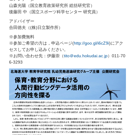
山森光陽（国立教育政策研究所 総括研究官）
後藤田 中（国立スポーツ科学センター 研究員）
アドバイザー
合田徳夫（(株)日立製作所）
※参加費無料
※参加ご希望の方は，申込ページ(
http://goo.gl/i6cZ9i
)にアク
セスしてお申し込みください。
※お問い合わせ先：伊藤崇（
tito＠edu.hokudai.ac.jp
）011-70
6-3293