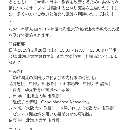
るとともに，近未来の日本の教育を改善するための具体的方
策についてオープンに議論する公開研究会を企画いたしまし
た。多くの方のご参加と活発な議論を期待いたしておりま
す。
なお，本研究会は2014年度北海道大学包括連携等事業の支援
を受けて実施されます。
開催概要
日時 2015年2月28日（土） 13:00～17:30 （12:30より開場）
会場 北海道大学教育学部 ３階 大会議室（札幌市北区北１１
条西７丁目）
発表題目
「幼稚園児の集団形成および園内行動の可視化」
花井忠征（中部大学 教授）・山本彩未（中部大学 講師）
「保育・幼児教育の実践への示唆」
川田 学（北海道大学 准教授）
「遺伝子と情報：Gene Matched Networks」
八木 健（大阪大学 教授）・木津川尚史（大阪大学 准教授）
「ビジネス顕微鏡を用いた授業分析の可能性」
伊藤 崇（北海道大学 准教授）
コメンテーター