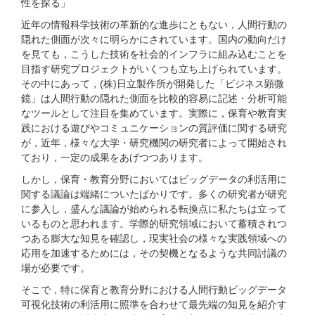
性を探る」
近年の情報科学技術の革新的な進歩にともない，人間行動の
隠れた側面が次々に明らかにされています。国内の動向だけ
を見ても，こうした技術を社会的インフラに組み込むことを
目指す研究プロジェクトがいくつも立ち上げられています。
その中にあって，(株)日立製作所が開発した「ビジネス顕微
鏡」は人間行動の隠れた側面を比較的容易に記述・分析可能
なツールとして注目を集めています。実際に，保育や教育実
践における遊びやコミュニケーションの質評価に関する研究
が，近年，様々な大学・研究機関の研究者によって開始され
ており，一定の成果をあげつつあります。
しかし，保育・教育分野においてはビッグデータの利活用に
関する議論は端緒についたばかりです。多くの研究者が研究
に参入し，盛んな議論が始められる転換点に私たちは立って
いるものと思われます。学際的研究領域において蓄積されつ
つある膨大な知見を確認し，現実社会の様々な実践領域への
応用を加速するためには，その契機となるような共同討議の
場が必要です。
そこで，特に保育と教育分野における人間行動ビッグデータ
可視化技術の利活用に照準を合わせて最先端の知見を紹介す