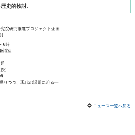
歴史的検討.
研究院研究推進プロジェクト企画
討
～6時
会議室
弘通
教授）
点
探りつつ、現代の課題に迫る―
ニュース一覧へ戻る