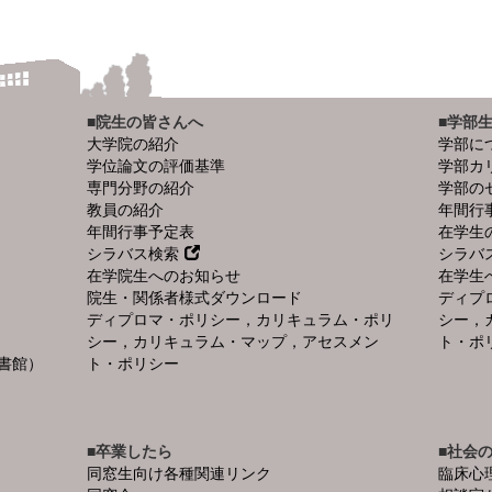
■院生の皆さんへ
■学部
大学院の紹介
学部に
学位論文の評価基準
学部カ
専門分野の紹介
学部の
教員の紹介
年間行
年間行事予定表
在学生
シラバス検索
シラバ
在学院生へのお知らせ
在学生
院生・関係者様式ダウンロード
ディプ
ディプロマ・ポリシー，カリキュラム・ポリ
シー，
シー，カリキュラム・マップ，アセスメン
ト・ポ
書館）
ト・ポリシー
■卒業したら
■社会
同窓生向け各種関連リンク
臨床心