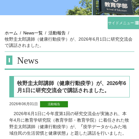
サイドメニュー
ホーム
News一覧
活動報告
牧野圭太郎講師（健康行動疫学）が、2026年6月1日に研究交流会
で講話されました。
News
牧野圭太郎講師（健康行動疫学）が、2026年6
月1日に研究交流会で講話されました。
2026年06月01日
活動報告
2026
年
6
月
1
日に今年度第
1
回の研究交流会が実施され、本
年
4
月に教育学研究院（教育学部・教育学院）に着任された牧
野圭太郎講師（健康行動疫学）が、
「
疫学データからみた地
域住民の生活習慣と健康状態
」
と題した講話を行いました。