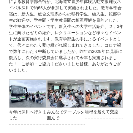
による教育学部合宿が、北海道立青少年体験活動支援施設ネ
イパル深川で約
65
人が参加して実施されました。教育学部合
宿は、新入生、総合文理系からの移行学生、編入生、転部学
生の歓迎や、学生間・学生教員間の相互理解を目的とした、
学生主体のイベントです。新入生への大学生活紹介、２，
3
年
生に向けたゼミの紹介、レクリエーションなど様々なイベン
トが企画実施されます。教育学部生の手によるイベントとし
て、代々にわたり受け継がれ親しまれてきました。コロナ禍
で数年にわたり中断していましたが、昨年の
2025
年に見事に
復活し、次の実行委員会に継承されて今年も実施されまし
た！ ご参加・ご協力くださいました皆様、ありがとうござ
いました。
垣根を越えて交流
みんなでテーブルを
今年は深川へ行きま
囲んで
した