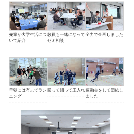
先輩が大学生活につ
教員も一緒になって
全力で企画しました
いて紹介
ゼミ相談
早朝には有志でラン
回って踊って玉入れ
運動会をして団結し
ニング
ました