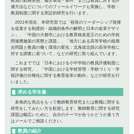
教員の勤務実態、働き環境・条件、または教員に対する評
価方法などについてのフィールドワークも実施し、学校・
教員制度に関する実証的研究を行います。
2021年現在、本研究室では「校長のリーダーシップ発揮
を促進する制度的・組織的条件の解明と日本の改革デザイ
ン」、「中国の大都市における教育格差是正のための学校
間連携施策の実態と課題」、「地方にある高等学校の統廃
合問題と教員の働く環境の変化：北海道北部の高等学校に
対する調査に基づいて」などの研究に取り組んでいます。
これまででは「日本における小中学校の教員評価制度に
関する研究」、「中国における学校管理・学校づくり・学
校評価の分権化に関する教育改革の動向」などの研究を行
いました。
求める学生像
多角的な視点をもって教師教育研究または教職に関する
研究をしてみたい方を歓迎します。教師教育に関する研究
課題は幅広いために、自分のテーマが合うかどうか迷う方
はメールでご相談ください。
教員の紹介