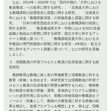
なお、2014年～2020年では「現代中国の「大学における
教員養成」への改革に関する研究」、「北海道大学におけ
る教職課程の設置状況と課題に関する研究」、「北海道大
学における「教職実践演習」の実施意義と課題に関する研
究」、「日本の研究型総合大学における教職課程の現状に
関する研究」、「教員養成系大学・学部におけるSDの支援
組織と取組みの実態に関する研究：国立大学に対するアン
ケート調査に基づいて」、「教職課程設置大学における大
学教員の専門性開発の実態に関する研究：4年制公・私立大
学に対するアンケート調査に基づいて」などの研究を実施
しました。
３．現職教員の学習プロセスと教員の生涯発達に関する経
営研究
教師教育は教職に就く前の準備教育と現職教員に対する
教育（研修）を含めます。本研究室では現職教員の学習プ
ロセスと教員の生涯発達の実態を解明するために、教師教
育の制度や政策の実施・運用、具体的なプログラム開発と
いった経営作用に目を向け、実際の学校現場や教職員をフ
ィールド・対象として、教師の力量形成に対する研修の効
果を検討し、改善プログラムを構想します。例えば、現職