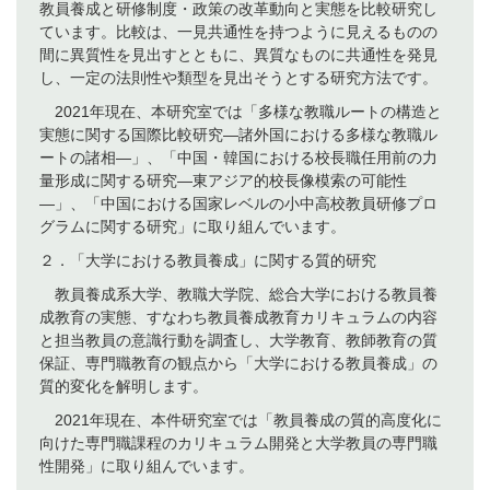
教員養成と研修制度・政策の改革動向と実態を比較研究し
ています。比較は、一見共通性を持つように見えるものの
間に異質性を見出すとともに、異質なものに共通性を発見
し、一定の法則性や類型を見出そうとする研究方法です。
2021年現在、本研究室では「多様な教職ルートの構造と
実態に関する国際比較研究―諸外国における多様な教職ル
ートの諸相―」、「中国・韓国における校長職任用前の力
量形成に関する研究―東アジア的校長像模索の可能性
―」、「中国における国家レベルの小中高校教員研修プロ
グラムに関する研究」に取り組んでいます。
２．「大学における教員養成」に関する質的研究
教員養成系大学、教職大学院、総合大学における教員養
成教育の実態、すなわち教員養成教育カリキュラムの内容
と担当教員の意識行動を調査し、大学教育、教師教育の質
保証、専門職教育の観点から「大学における教員養成」の
質的変化を解明します。
2021年現在、本件研究室では「教員養成の質的高度化に
向けた専門職課程のカリキュラム開発と大学教員の専門職
性開発」に取り組んでいます。