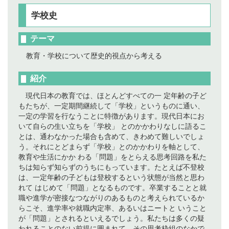
学校史
テーマ
教育・学校について歴史的視点から考える
紹介
現代日本の教育では、ほとんどすべての一 定年齢の子ど
もたちが、一定期間継続して「学校」というものに通い、
一定の学習を行なうことに特徴があります。現代日本にお
いて自らの生い立ちを「学校」 とのかかわりなしに語るこ
とは、通わなかった場合も含めて、きわめて難しいでしょ
う。それにとどまらず「学校」とのかかわりを軸として、
教育や生活にかか わる「問題」をとらえる思考回路を私た
ちは知らず知らずのうちにもっています。たとえば不登校
は、一定年齢の子どもは登校するという状態が当然と思わ
れて はじめて「問題」となるものです。卒業することと就
職や進学が密接なつながりのあるものと考えられているか
らこそ、進学率や就職内定率、あるいはニートと いうこと
が「問題」とされるといえるでしょう。私たちは多くの疑
われることのない前提に囲まれて、その思考枠組のなかで