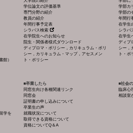
大学院の紹介
学部に
学位論文の評価基準
学部カ
専門分野の紹介
学部の
教員の紹介
年間行
年間行事予定表
在学生
シラバス検索
シラバ
在学院生へのお知らせ
在学生
院生・関係者様式ダウンロード
ディプ
ディプロマ・ポリシー，カリキュラム・ポリ
シー，
シー，カリキュラム・マップ，アセスメン
ト・ポ
書館）
ト・ポリシー
■卒業したら
■社会
同窓生向け各種関連リンク
臨床心
同窓会
相談室
証明書の申し込みについて
卒業生の声
留学を
就職状況について
取得できる資格について
資格についてQ＆A