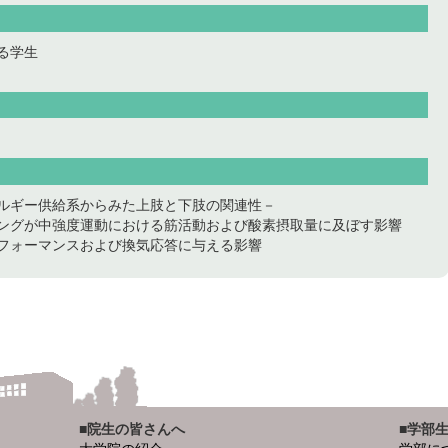
る学生
ルギー供給系からみた上肢と下肢の関連性－
ングが中強度運動における筋活動および酸素摂取量に及ぼす影響
フォーマンスおよび換気応答に与える影響
■院生の皆さんへ
■学部