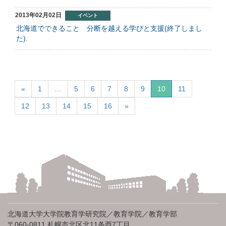
2013年02月02日
イベント
北海道でできること 分断を越える学びと支援(終了しまし
た).
«
1
…
5
6
7
8
9
10
11
12
13
14
15
16
»
北海道大学大学院教育学研究院／教育学院／教育学部
〒060-0811 札幌市北区北11条西7丁目