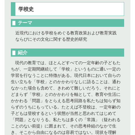
学校史
テーマ
近現代における学校をめぐる教育政策および教育実践
ならびにその文化に関する歴史的研究
紹介
現代の教育では、ほとんどすべての一定年齢の子どもた
ちが、一定期間継続して「学校」というものに通い一定の
学習を行なうことに特徴がある。現代日本において自らの
生い立ちを「学校」とのかかわりなしに語ることは、通わ
なかった場合も含めて、きわめて難しいだろう。それにと
どまらず「学校」とのかかわりを軸として、教育や生活に
かかわる「問題」をとらえる思考回路を私たちは知らず知
らずのうちにもっている。たとえば不登校は、一定年齢の
子どもは登校するという状態が当然と思われてはじめて
「問題」となりうる。私たちは多くの「常識」（疑われる
ことのない前提）に囲まれて、その思考枠組のなかで生
き、そこから自由になるのは容易ではない。現状を理解