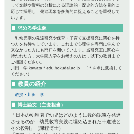
して文献や資料の分析による理論的・歴史的方法を目的に
応じて採用し，発達現象を多角的に捉えることを重視して
います。
求める学生像
乳幼児期の発達研究や保育・子育て支援研究に関心を持
つ方をお待ちしています。これまで心理学を専門に学んで
来なかった方にも門戸を開いています。当研究室に関心を
持たれた方，大学院入学をお考えの方は，以下の教員まで
ご相談ください。
川田 学 kawata＊edu.hokudai.ac.jp （＊を＠に変換して
ください）
教員の紹介
教授・川田 学
博士論文（主査担当）
「日本の幼稚園で幼児はどのように数的認識を発達
させるのか：幼児教育実践に埋め込まれた十進法と
その役割」（課程博士）