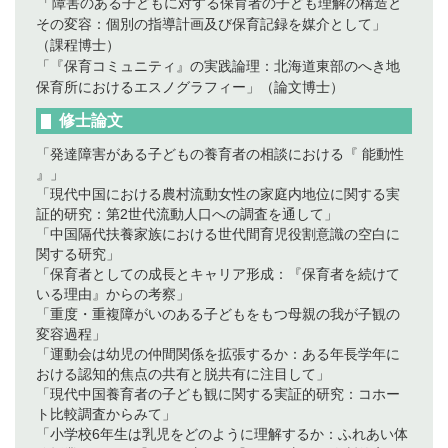
「
障害のある子どもに対する保育者の子ども理解の構造と
その変容：個別の指導計画及び保育記録を媒介として」
（課程博士）
「『保育コミュニティ』の実践論理：北海道東部のへき地
保育所におけるエスノグラフィー」（論文博士）
修士論文
「発達障害がある子どもの養育者の相談における『 能動性
』」
「現代中国における農村流動女性の家庭内地位に関する実
証的研究：第2世代流動人口への調査を通して」
「中国隔代扶養家族における世代間育児役割意識の空白に
関する研究」
「保育者としての成長とキャリア形成：『保育者を続けて
いる理由』からの考察」
「重度・重複障がいのある子どもをもつ母親の我が子観の
変容過程」
「運動会は幼児の仲間関係を拡張するか：ある年長学年に
おける認知的焦点の共有と脱共有に注目して」
「現代中国養育者の子ども観に関する実証的研究：コホー
ト比較調査からみて」
「小学校6年生は乳児をどのように理解するか：ふれあい体