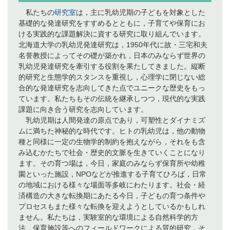
私たちの
研究室
は，主に乳幼児期の子どもを対象とした
基礎的な発達研究をすすめるとともに，子育てや保育にお
ける実践的な課題解決に資する研究に取り組んでいます。
北海道大学の乳幼児発達研究は，1950年代に故・三宅和夫
名誉教授によってその礎が築かれ，日本のみならず世界の
乳幼児発達研究を牽引する役割を果たしてきました。縦断
的研究と生態学的スタンスを重視し，心理学に閉じない総
合的な発達研究を志向してきた点でユニークな歴史をもっ
ています。私たちもその伝統を継承しつつ，現代的な実践
課題に向き合う研究を志向しています。
乳幼児期は人間発達の原点であり，可塑性とダイナミズ
ムに満ちた神秘的な時代です。ヒトの乳幼児は，他の動物
種と同様に一定の生物学的制約を抱えながら，それをも含
み込むかたちで社会・歴史的文脈を生きていくことになり
ます。その育つ場は，今日，家庭のみならず保育所や幼稚
園といった施設，NPOなどが推進する子育てひろば，日常
の地域における様々な場面等多岐にわたります。社会・経
済構造の大きな転換期にあたる今日，子どもの育つ条件や
プロセスもまた様々な転換を迎えようとしているかもしれ
ません。私たちは，実験室的な環境による自然科学的方
法，保育施設等へのフィールドワークによる質的研究，そ