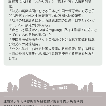
験授業における『わかり方』と『関わり方』の縦断的変
化」
「幼児の葛藤場面における日本と中国の保育者の対応と子
ども理解：札幌と中国襄阳市の幼稚園の比較研究」
「幼児の加法計算における課題形式の効果：日本とシンガ
ポールの６歳児の比較から」
「森という環境が2，3歳児のgivingに及ぼす影響：幼児にと
ってのものの意味の観点から」
「中国青海省海南チベット自治州における就学前教育観及
び幼児への発達期待」
「公立小学校における外国人児童の教科学習に関する研究
－特に外国人非集住地域に住み短期滞在する児童を対象と
して」
北海道大学大学院教育学研究院／教育学院／教育学部