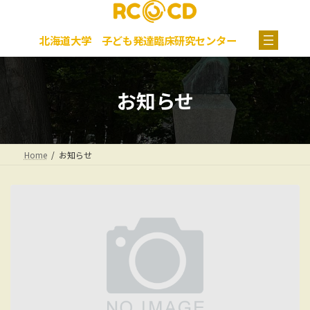
コ
ナ
グ
ン
ビ
ル
テ
ゲ
ー
北海道大学 子ども発達臨床研究センター
ン
ー
プ
ツ
シ
リ
へ
ョ
ン
ス
ン
ク
お知らせ
キ
に
ッ
移
プ
動
Home
お知らせ