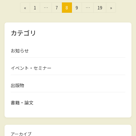
投
固
固
固
固
固
«
1
…
7
8
9
…
19
»
定
定
定
定
定
稿
ペ
ペ
ペ
ペ
ペ
の
ー
ー
ー
ー
ー
カテゴリ
ジ
ジ
ジ
ジ
ジ
ペ
ー
お知らせ
ジ
送
イベント・セミナー
り
出版物
書籍・論文
アーカイブ