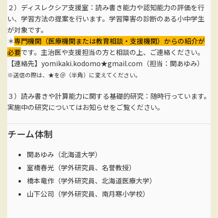
２）ディスレクシア支援室：読み書き能力や認知能力の評価を行
い、学習方法の提案を行います。学習障害の診断のある小中学生
が対象です。
＊
専門機関（医療機関または教育相談・支援機関）からの紹介が
必要
です。主治医や支援担当の方と相談の上、ご連絡ください。
【連絡先】yomikaki.kodomo★gmail.com（担当：関あゆみ）
※送信の際は、★を＠（半角）に変えてください。
３）読み書きや計算能力に関する基礎的研究：随時行っています。
実施中の研究についてはお知らせをご覧ください。
チーム体制
関あゆみ（北海道大学）
室橋春光（学外研究員、名誉教授）
橋本竜作（学外研究員、北海道医療大学）
山下公司（学外研究員、南月寒小学校）