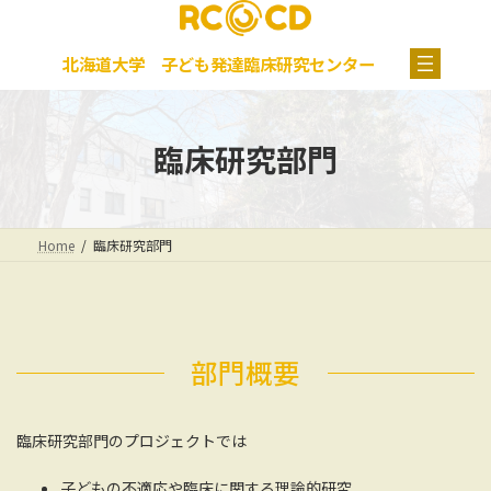
コ
ナ
グ
ン
ビ
ル
テ
ゲ
ー
北海道大学 子ども発達臨床研究センター
ン
ー
プ
ツ
シ
リ
へ
ョ
ン
ス
ン
ク
臨床研究部門
キ
に
ッ
移
プ
動
Home
臨床研究部門
部門概要
臨床研究部門のプロジェクトでは
子どもの不適応や臨床に関する理論的研究