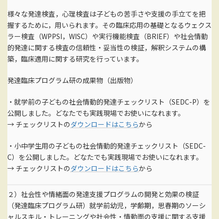
様々な発達検査，心理検査は子どもの苦手さや支援の手立てを把
握するために，用いられます。その臨床応用の基礎となるウェクス
ラー検査（WPPSI，WISC）や実行機能検査（BRIEF）や社会情動
的発達に関する検査の信頼性・妥当性の検証，解釈システムの構
築，臨床適用に関する研究を行っています。
発達臨床プログラム研の成果物（出版物）
・就学前の子どもの社会情動的発達チェックリスト（SEDC-P）を
公開しました。どなたでも実践現場でお使いになれます。
→ チェックリストの
ダウンロードはこちら
から
・小中学生用の子どもの社会情動的発達チェックリスト（SEDC-
C）を公開しました。どなたでも実践現場でお使いになれます。
→ チェックリストの
ダウンロードはこちら
から
２）社会性や情緒面の発達支援プログラムの開発と効果の検証
（発達臨床プログラム研）就学前幼児，学齢期，思春期のソーシ
ャルスキル・トレーニングや社会性・情動面の支援に関する支援