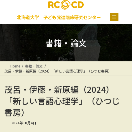
コ
ナ
グ
ン
ビ
ル
テ
ゲ
ー
北海道大学 子ども発達臨床研究センター
ン
ー
プ
ツ
シ
リ
へ
ョ
ン
ス
ン
ク
書籍・論文
キ
に
ッ
移
プ
動
Home
書籍・論文
茂呂・伊藤・新原編（2024）「新しい言語心理学」（ひつじ書房）
茂呂・伊藤・新原編（2024）
「新しい言語心理学」（ひつじ
書房）
2024年10月4日