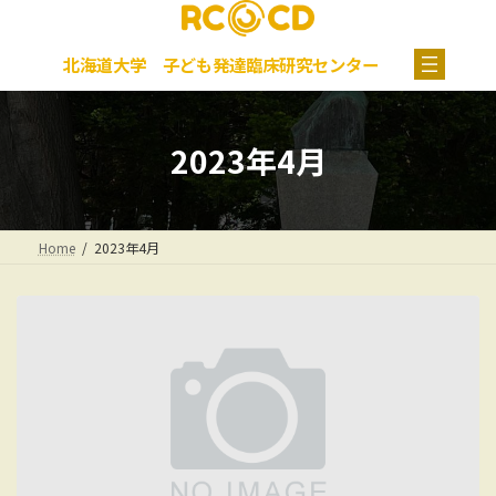
コ
ナ
グ
ン
ビ
ル
テ
ゲ
ー
北海道大学 子ども発達臨床研究センター
ン
ー
プ
ツ
シ
リ
へ
ョ
ン
ス
ン
ク
2023年4月
キ
に
ッ
移
プ
動
Home
2023年4月