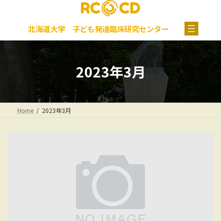
コ
ナ
グ
ン
ビ
ル
テ
ゲ
ー
北海道大学 子ども発達臨床研究センター
ン
ー
プ
ツ
シ
リ
へ
ョ
ン
ス
ン
ク
2023年3月
キ
に
ッ
移
プ
動
Home
2023年3月