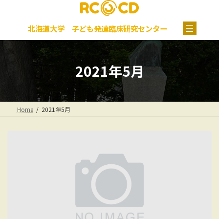
コ
ナ
グ
ン
ビ
ル
テ
ゲ
ー
北海道大学 子ども発達臨床研究センター
ン
ー
プ
ツ
シ
リ
へ
ョ
ン
ス
ン
ク
2021年5月
キ
に
ッ
移
プ
動
Home
2021年5月