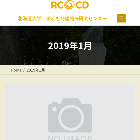
コ
ナ
グ
ン
ビ
ル
テ
ゲ
ー
北海道大学 子ども発達臨床研究センター
ン
ー
プ
ツ
シ
リ
へ
ョ
ン
ス
ン
ク
2019年1月
キ
に
ッ
移
プ
動
Home
2019年1月